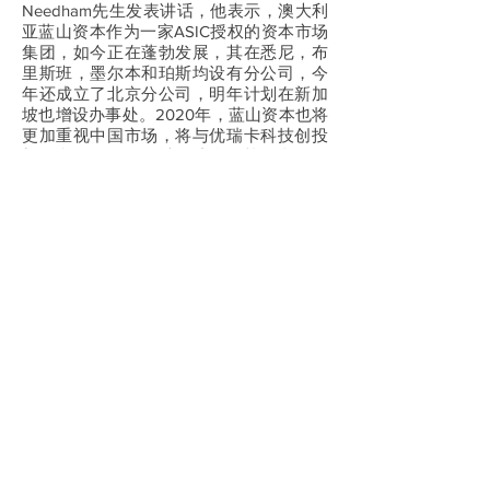
Needham先生发表讲话，他表示，澳大利
亚蓝山资本作为一家ASIC授权的资本市场
集团，如今正在蓬勃发展，其在悉尼，布
里斯班，墨尔本和珀斯均设有分公司，今
年还成立了北京分公司，明年计划在新加
坡也增设办事处。2020年，蓝山资本也将
更加重视中国市场，将与优瑞卡科技创投
加深合作，在各领域形成全面战略合作伙
伴关系，蓝山资本十分重视与优瑞卡科技
创投的合作关系，蓝山资本将与优瑞卡科
技创投携手并进，共同开发全球市场。
优瑞卡科技创投总经理李丽姿博士对蓝山
资本长期以来的支持表示感谢。她说，优
瑞卡科技创投从成立至今一直致力于搭建
亚太地区科技创新与中小企业服务的第一
平台，促进国际间科技项目、资本、政府
资源三方对接，实现海内外资本市场及产
业技术的交叉合作，如今已有显著的项目
成果，双方具有良好坚实的合作基础，优
瑞卡科技创投希望以此次战略合作协议的
签署为契机，强化双方在资本与科技创新
项目上的合作，在医疗大健康、信息技
术、农业及食品研发、生物科技以及其他