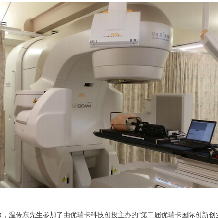
EO，温传东先生参加了由优瑞卡科技创投主办的“第二届优瑞卡国际创新创业