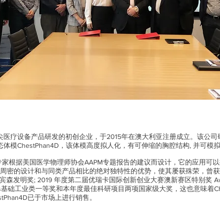
高精尖医疗设备产品研发的初创企业，于2015年在澳大利亚注册成立。该
体模ChestPhan4D，该体模高度拟人化，有可伸缩的胸腔结构, 并可
医学物理专家根据美国医学物理师协会AAPM专题报告的建议而设计，它的应用
D由于其周密的设计和与同类产品相比的绝对独特性的优势，使其屡获殊荣，曾获
森发明奖; 2019 年度第二届优瑞卡国际创新创业大赛澳新赛区特别奖 Award o
ards基础工业类一等奖和本年度最佳科研项目两项国家级大奖，这也意味着Ch
tPhan4D已于市场上进行销售。