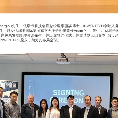
 Georgiou先生，优瑞卡科技创投总经理李丽姿博士，INWENTECH创始
先生，以及优瑞卡国际集团旗下天洋金融董事长Adam Yuan先生， 优瑞卡国际贸易
系发展经理强涛先生一并出席签约仪式，并邀请到蓝山资本（BlueMount
NWENTECH股东，助力其布局全球。