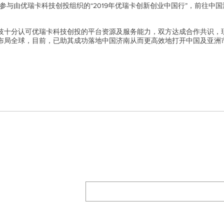
参与由优瑞卡科技创投组织的“2019年优瑞卡创新创业中国行”，前往中
技十分认可优瑞卡科技创投的平台资源及服务能力，双方达成合作共识，
布局全球，目前，已助其成功落地中国济南从而更高效地打开中国及亚洲
关于我们
​新闻
活动
Subscribe for our newsletters