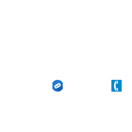
公司地址
澳大利亚墨尔本市柯林斯大道357号19
领英
techin@eurekaintl.com.au
(+61) 3 9629 61
right 2021 Eureka Technology Innovation & Investment Pty Ltd.